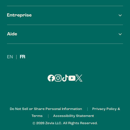
Entreprise
FAQ
Carrières
Aide
Trouver Zevia
Investisseurs
Nous contacter
Leadership
EN
|
FR
Politique de remboursement
My Account
Do Not Sell or Share Personal Information
Privacy Policy &
Terms
Accessibility Statement
© 2026 Zevia LLC. All Rights Reserved.